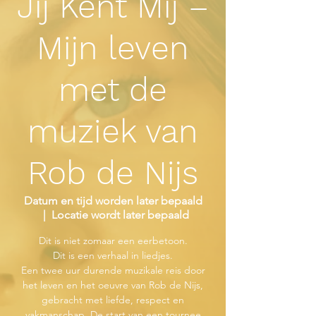
Jij Kent Mij –
Mijn leven
met de
muziek van
Rob de Nijs
Datum en tijd worden later bepaald
  |  
Locatie wordt later bepaald
Dit is niet zomaar een eerbetoon.
Dit is een verhaal in liedjes.
Een twee uur durende muzikale reis door
het leven en het oeuvre van Rob de Nijs,
gebracht met liefde, respect en
vakmanschap. De start van een tournee