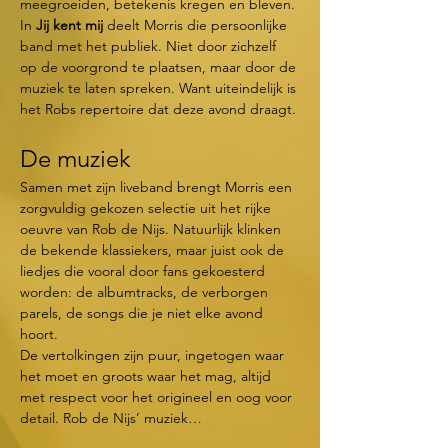
meegroeiden, betekenis kregen en bleven.
In 
Jij kent mij
 deelt Morris die persoonlijke 
band met het publiek. Niet door zichzelf 
op de voorgrond te plaatsen, maar door de 
muziek te laten spreken. Want uiteindelijk is 
het Robs repertoire dat deze avond draagt.
De muziek
Samen met zijn liveband brengt Morris een 
zorgvuldig gekozen selectie uit het rijke 
oeuvre van Rob de Nijs. Natuurlijk klinken 
de bekende klassiekers, maar juist ook de 
liedjes die vooral door fans gekoesterd 
worden: de albumtracks, de verborgen 
parels, de songs die je niet elke avond 
hoort.
De vertolkingen zijn puur, ingetogen waar 
het moet en groots waar het mag, altijd 
met respect voor het origineel en oog voor 
detail. Rob de Nijs’ muziek…