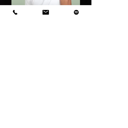
Productcode: 21554345656
Dit is een product
Prijs
€ 120,00
Maat
*
Aantal
*